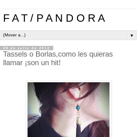
F A T / P A N D O R A
▼
28 de julio de 2012
Tassels o Borlas,como les quieras
llamar ¡son un hit!