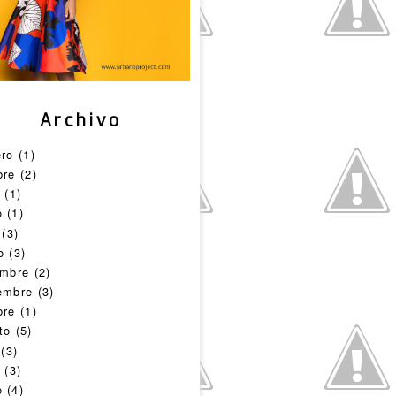
Archivo
ero
(1)
bre
(2)
o
(1)
o
(1)
(3)
o
(3)
embre
(2)
embre
(3)
bre
(1)
to
(5)
(3)
o
(3)
o
(4)