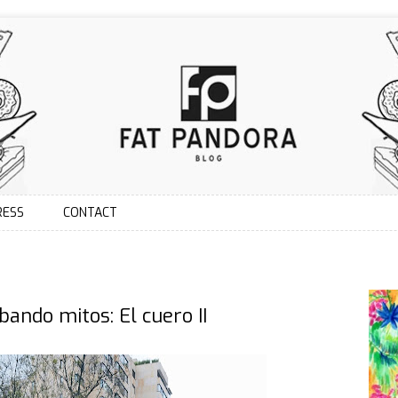
RESS
CONTACT
F A T / P A N D O R A
bando mitos: El cuero II