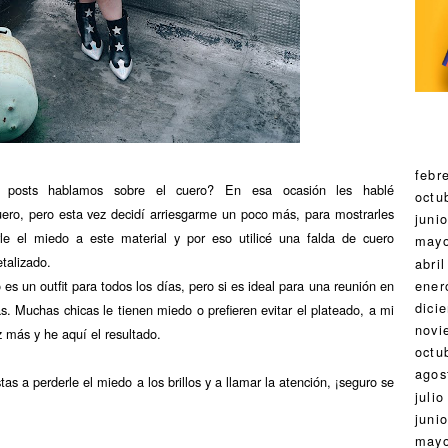
febr
 posts hablamos sobre el cuero? En esa ocasión les hablé
octu
ero, pero esta vez decidí arriesgarme un poco más, para mostrarles
juni
le el miedo a este material y por eso utilicé una falda de cuero
may
talizado.
abril
ener
s un outfit para todos los días, pero si es ideal para una reunión en
dici
s. Muchas chicas le tienen miedo o prefieren evitar el plateado, a mi
novi
 más y he aquí el resultado.
octu
agos
s a perderle el miedo a los brillos y a llamar la atención, ¡seguro se
julio
juni
may