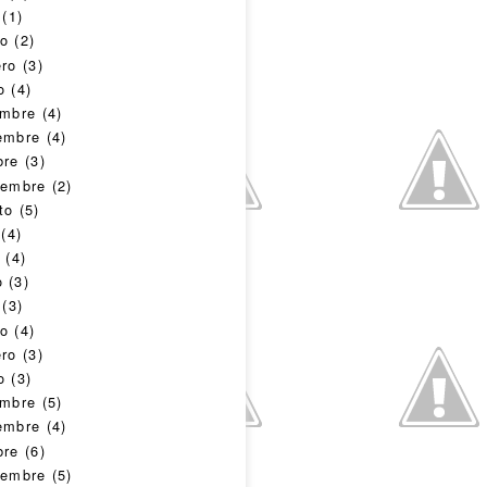
(1)
o
(2)
ero
(3)
o
(4)
embre
(4)
embre
(4)
bre
(3)
iembre
(2)
to
(5)
(4)
o
(4)
o
(3)
(3)
o
(4)
ero
(3)
o
(3)
embre
(5)
embre
(4)
bre
(6)
iembre
(5)