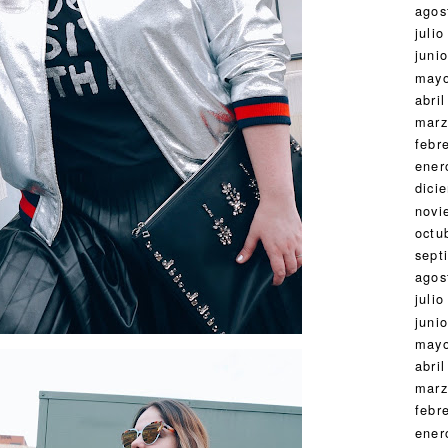
agos
julio
juni
may
abril
marz
febr
ener
dici
novi
octu
sept
agos
julio
juni
may
abril
marz
febr
ener