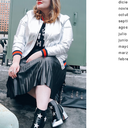
dici
novi
octu
sept
agos
julio
juni
may
marz
febr