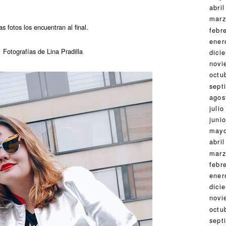
abril
marz
s fotos los encuentran al final.
febr
ener
Fotografías de Lina Pradilla
dici
novi
octu
sept
agos
julio
juni
may
abril
marz
febr
ener
dici
novi
octu
sept