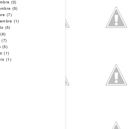
embre
(3)
embre
(5)
bre
(7)
iembre
(1)
to
(5)
(6)
o
(7)
o
(5)
o
(1)
ero
(1)