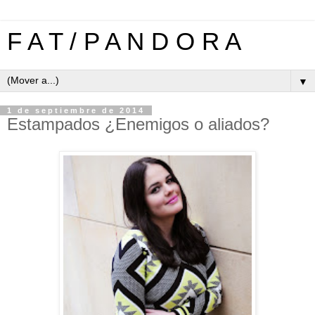
F A T / P A N D O R A
▼
1 de septiembre de 2014
Estampados ¿Enemigos o aliados?